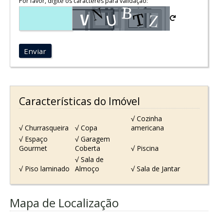
Por favor, digite os caracteres para validação:
Enviar
Características do Imóvel
√ Cozinha
√ Churrasqueira
√ Copa
americana
√ Espaço
√ Garagem
Gourmet
Coberta
√ Piscina
√ Sala de
√ Piso laminado
Almoço
√ Sala de Jantar
Mapa de Localização