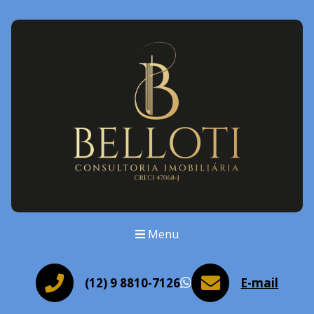
Menu
(12) 9 8810-7126
E-mail
WhatsApp