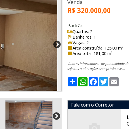
Venda
R$ 320.000,00
Padrão
Quartos: 2
Banheiros: 1
Vagas: 2
Área construída: 125.00 m²
Área total: 181,00 m²
Valores informados e disponibilidade d
sujeitos a alterações sem prévio aviso.
Share
WhatsApp
Facebook
Twitter
Emai
Fale com o Corretor