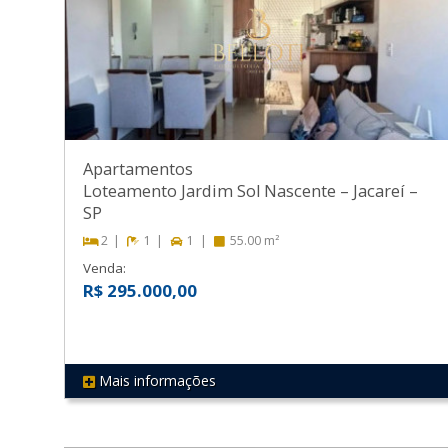
Apartamentos
Loteamento Jardim Sol Nascente
–
Jacareí
–
SP
2
1
1
55.00 m²
Venda:
R$ 295.000,00
Mais informações
REF 103