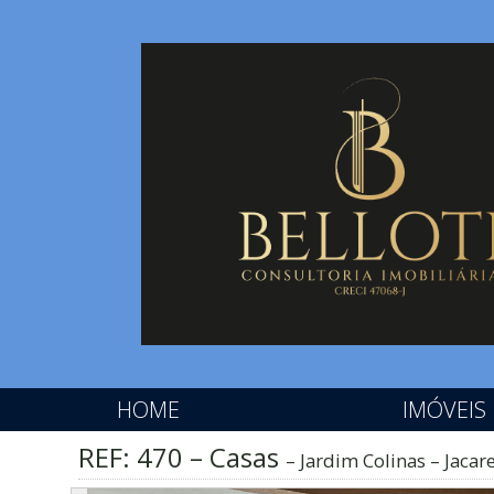
HOME
IMÓVEIS
REF: 470 – Casas
Jardim Colinas – Jacare