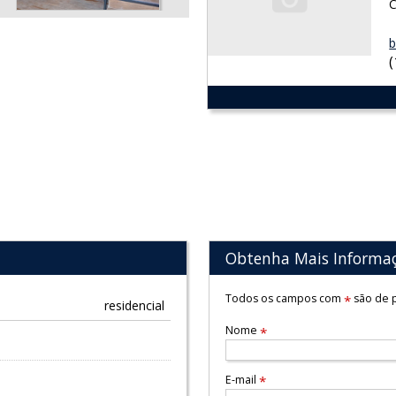
C
b
Obtenha Mais Informa
Todos os campos com
são de p
*
residencial
Nome
*
E-mail
*