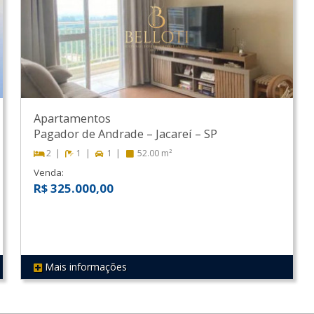
Apartamentos
Pagador de Andrade
–
Jacareí
–
SP
2
1
1
52.00 m²
Venda:
R$ 325.000,00
Mais informações
REF 334