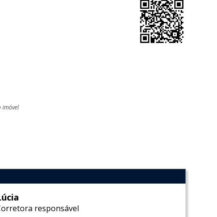
o imóvel
l
Lúcia
Corretora responsável