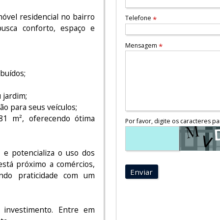
vel residencial no bairro
Telefone
*
busca conforto, espaço e
Mensagem
*
ibuídos;
 jardim;
o para seus veículos;
81 m², oferecendo ótima
Por favor, digite os caracteres pa
ão e potencializa o uso dos
 está próximo a comércios,
Enviar
ando praticidade com um
 investimento. Entre em