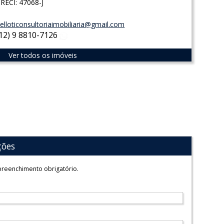
RECI: 47068-J
elloticonsultoriaimobiliaria@gmail.com
(12) 9 8810-7126
WhatsApp
Ver todos os imóveis
ções
reenchimento obrigatório.