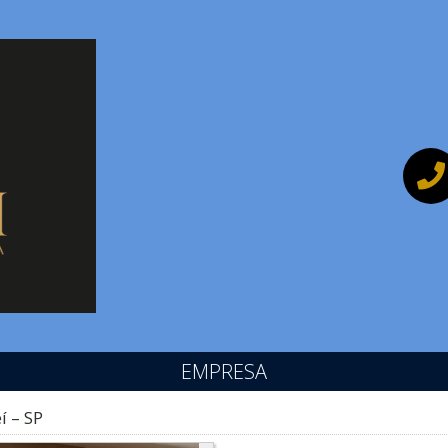
EMPRESA
í – SP