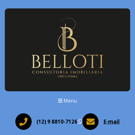
Menu
(12) 9 8810-7126
E-mail
WhatsApp