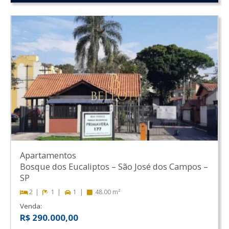
Apartamentos
Bosque dos Eucaliptos
–
São José dos Campos
–
SP
2
1
1
48.00 m²
Venda:
R$ 290.000,00