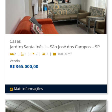
Casas
Jardim Santa Inês I
–
São José dos Campos
–
SP
2
1
2
2
100.00 m²
Venda:
R$ 365.000,00
Mais informações
REF 331