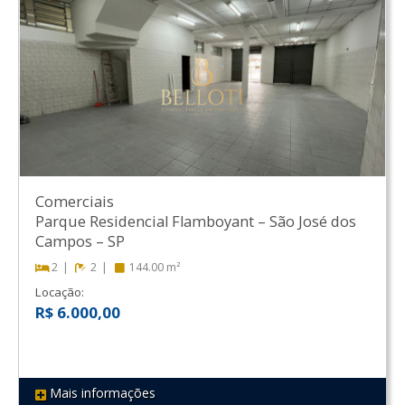
Comerciais
Parque Residencial Flamboyant
–
São José dos
Campos
–
SP
2
2
144.00 m²
Locação:
R$ 6.000,00
Mais informações
REF 423