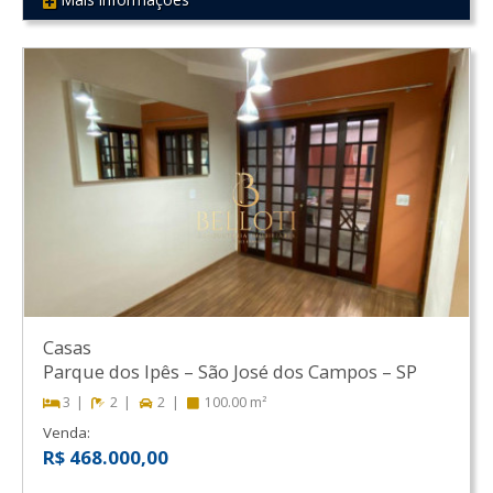
REF 167
Casas
Parque dos Ipês
–
São José dos Campos
–
SP
3
2
2
100.00 m²
Venda:
R$ 468.000,00