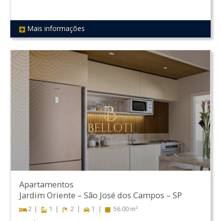
Mais informações
REF 321
Apartamentos
Jardim Oriente
–
São José dos Campos
–
SP
2
1
2
1
56.00 m²