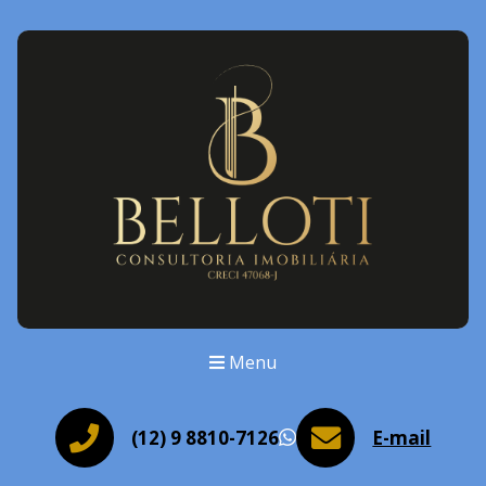
Menu
(12) 9 8810-7126
E-mail
WhatsApp