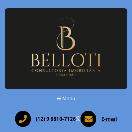
Menu
(12) 9 8810-7126
E-mail
WhatsApp