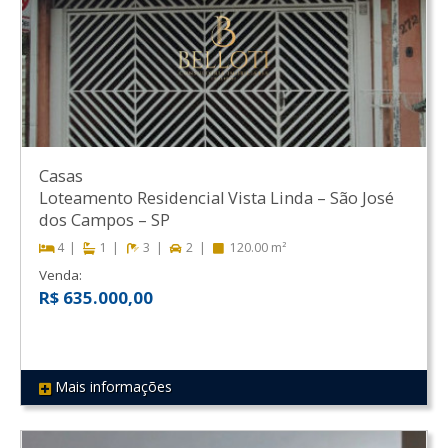
Casas
Loteamento Residencial Vista Linda
–
São José
dos Campos
–
SP
4
1
3
2
120.00 m²
Venda:
R$ 635.000,00
Mais informações
REF 13