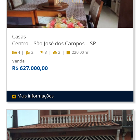
Casas
Centro
–
São José dos Campos
–
SP
4
2
3
2
220.00 m²
Venda:
R$ 627.000,00
Mais informações
REF 83