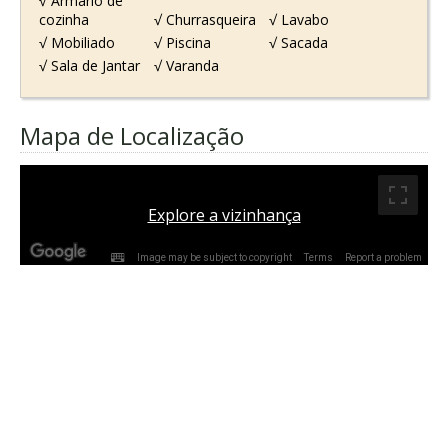
√ Armário de
cozinha
√ Churrasqueira
√ Lavabo
√ Mobiliado
√ Piscina
√ Sacada
√ Sala de Jantar
√ Varanda
Mapa de Localização
Explore a vizinhança
Image may be subject to copyright
Terms
Report a problem