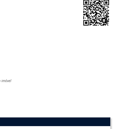
o imóvel
l