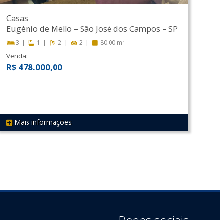
Casas
Eugênio de Mello
–
São José dos Campos
–
SP
3
1
2
2
80.00 m²
Venda:
R$ 478.000,00
Mais informações
REF 434
Redes sociais