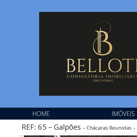
HOME
IMÓVEIS
REF: 65 – Galpões
Chácaras Reunidas – 