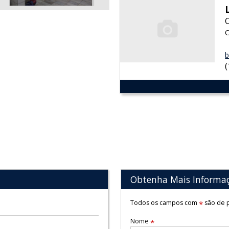
C
b
Obtenha Mais Informa
Todos os campos com
são de p
*
Nome
*