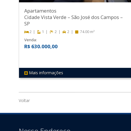
Apartamentos
Cidade Vista Verde
–
São José dos Campos
–
SP
2
1
2
2
74.00 m²
Venda:
R$ 630.000,00
Mais informações
REF 79
Voltar
Nosso Endereço