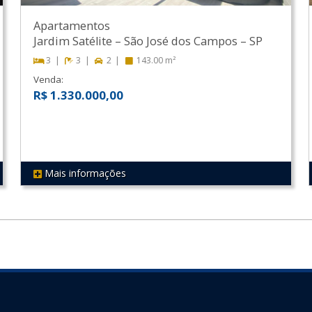
Apartamentos
Jardim Satélite
–
São José dos Campos
–
SP
3
3
2
143.00 m²
Venda:
R$ 1.330.000,00
Mais informações
REF 69