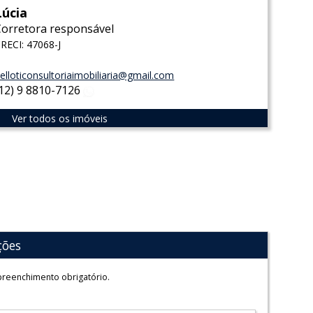
Lúcia
Corretora responsável
RECI: 47068-J
elloticonsultoriaimobiliaria@gmail.com
(12) 9 8810-7126
WhatsApp
Ver todos os imóveis
ções
reenchimento obrigatório.