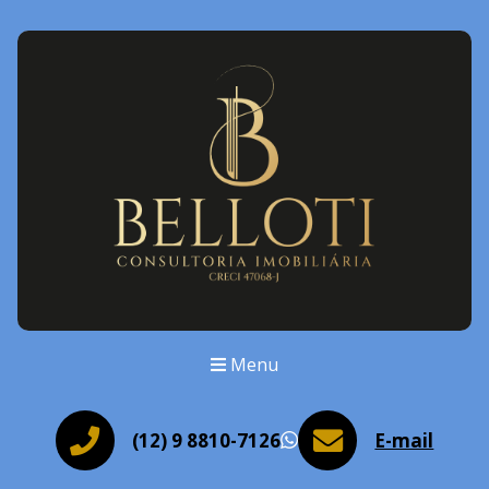
Menu
(12) 9 8810-7126
E-mail
WhatsApp