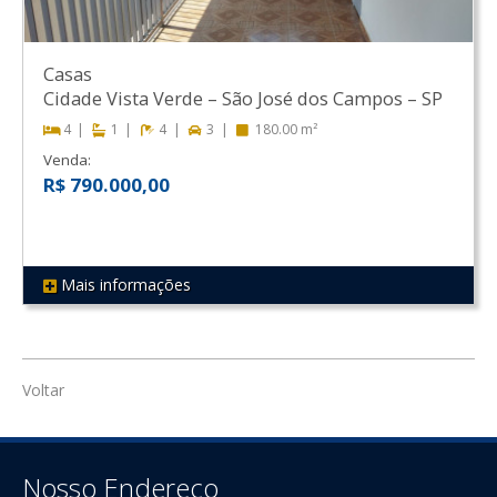
Casas
Cidade Vista Verde
–
São José dos Campos
–
SP
4
1
4
3
180.00 m²
Venda:
R$ 790.000,00
Mais informações
REF 154
Voltar
Nosso Endereço