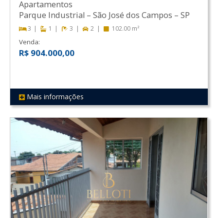
Apartamentos
Parque Industrial
–
São José dos Campos
–
SP
3
1
3
2
102.00 m²
Venda:
R$ 904.000,00
Mais informações
REF 455