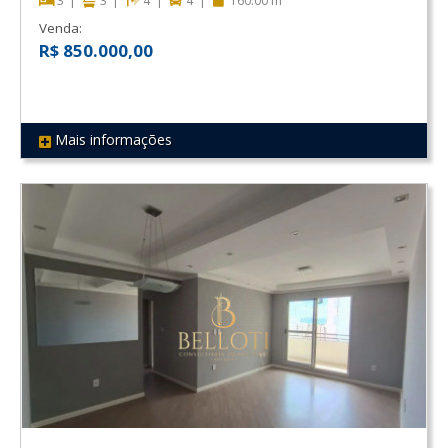
3
3
4
4
160.00 m²
Venda:
R$ 850.000,00
Mais informações
REF 84