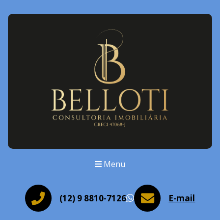
Menu
(12) 9 8810-7126
E-mail
WhatsApp