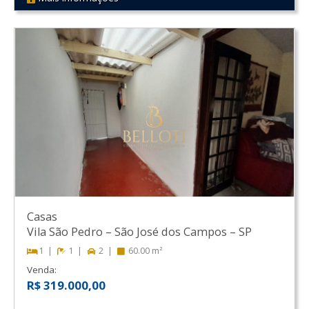
REF 435
Casas
Vila São Pedro
–
São José dos Campos
–
SP
1
1
2
60.00 m²
Venda:
R$ 319.000,00