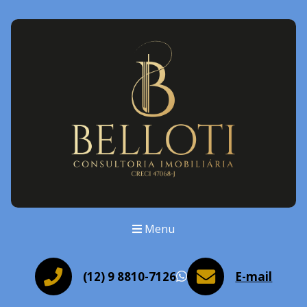
Menu
(12) 9 8810-7126
E-mail
WhatsApp