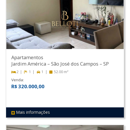
Apartamentos
Jardim América
–
São José dos Campos
–
SP
2
1
1
52.00 m²
Venda:
R$ 320.000,00
Mais informações
REF 128