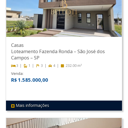
Casas
Loteamento Fazenda Ronda
–
São José dos
Campos
–
SP
3
1
3
4
232.00 m²
Venda:
R$ 1.585.000,00
Mais informações
REF 272