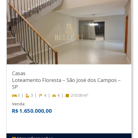
Casas
Loteamento Floresta
–
São José dos Campos
–
SP
3
3
4
4
210.00 m²
Venda:
R$ 1.650.000,00