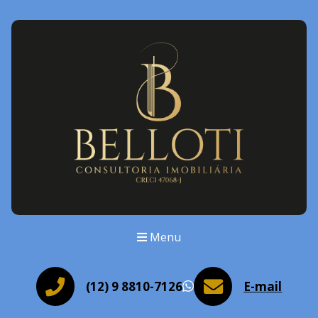
Menu
(12) 9 8810-7126
E-mail
WhatsApp