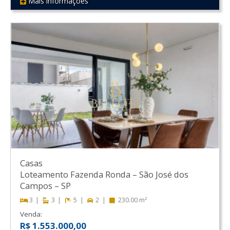
Mais informações
REF 127
Casas
Loteamento Fazenda Ronda
–
São José dos
Campos
–
SP
3
3
5
2
230.00 m²
Venda:
R$ 1.553.000,00