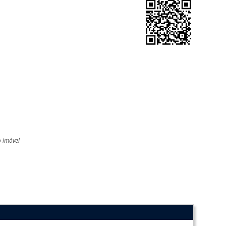
o imóvel
l