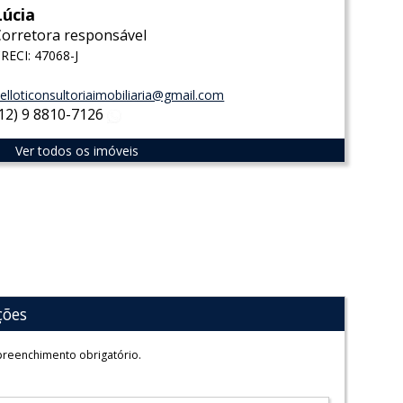
Lúcia
Corretora responsável
RECI: 47068-J
elloticonsultoriaimobiliaria@gmail.com
(12) 9 8810-7126
WhatsApp
Ver todos os imóveis
ções
reenchimento obrigatório.