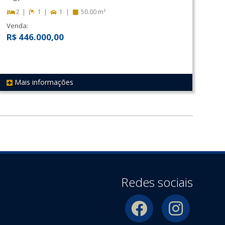
2
1
1
50.00 m²
Venda:
R$ 446.000,00
Mais informações
REF 428
Redes sociais