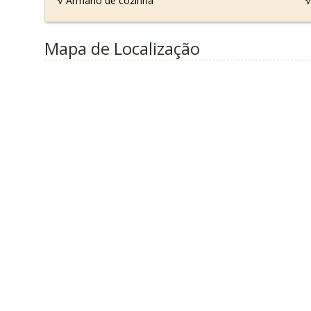
√ Armário de cozinha
√
Mapa de Localização