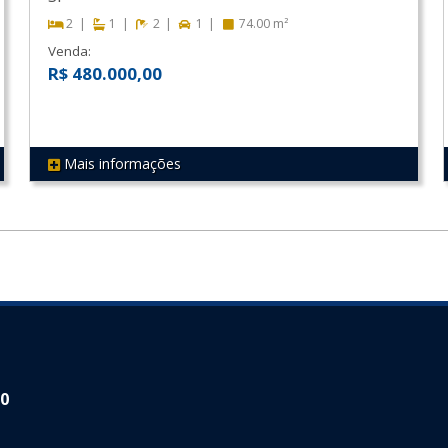
2
1
2
1
74.00 m²
Venda:
R$ 480.000,00
Mais informações
REF 320
30