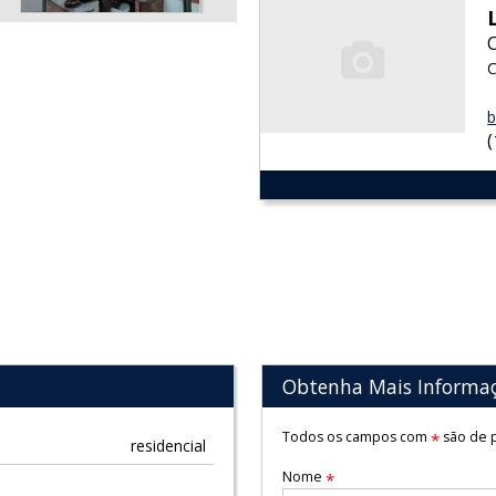
C
b
Obtenha Mais Informa
Todos os campos com
são de p
*
residencial
Nome
*