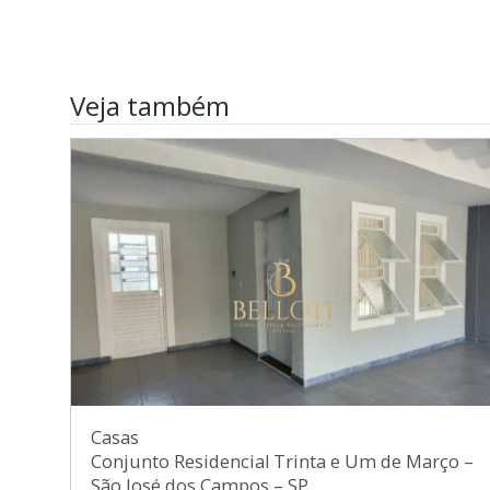
Veja também
Casas
Conjunto Residencial Trinta e Um de Março
–
São José dos Campos
–
SP