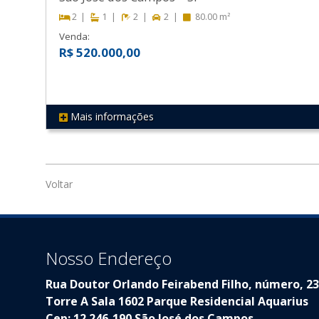
2
1
2
2
80.00 m²
Venda:
R$ 520.000,00
Mais informações
REF 220
Voltar
Nosso Endereço
Rua Doutor Orlando Feirabend Filho, número, 2
Torre A Sala 1602 Parque Residencial Aquarius
Cep: 12.246-190 São José dos Campos