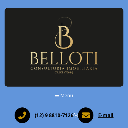
Menu
(12) 9 8810-7126
E-mail
WhatsApp