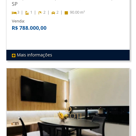
SP
3
1
2
2
90.00 m²
Venda:
R$ 788.000,00
Mais informações
REF 59