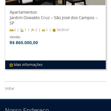
Apartamentos
Jardim Oswaldo Cruz
–
São José dos Campos
–
SP
2
1
2
1
56.00 m²
Venda:
R$ 860.000,00
Mais informações
REF 212
Voltar
Nosso Endereço