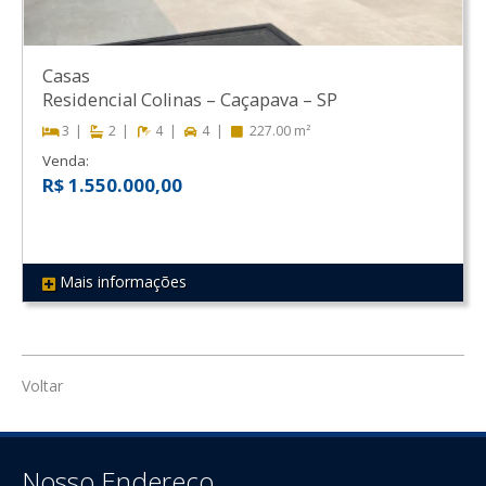
Casas
Residencial Colinas
–
Caçapava
–
SP
3
2
4
4
227.00 m²
Venda:
R$ 1.550.000,00
Mais informações
REF 160
Voltar
Nosso Endereço