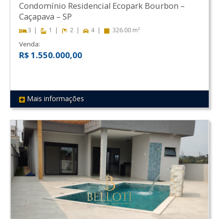
Condomínio Residencial Ecopark Bourbon
–
Caçapava
–
SP
3
1
2
4
326.00 m²
Venda:
R$ 1.550.000,00
Mais informações
REF 136