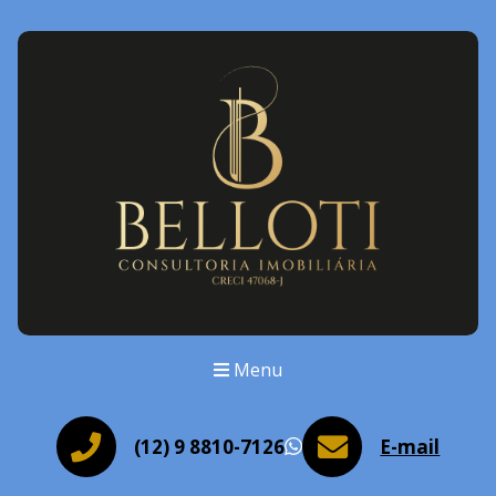
Menu
(12) 9 8810-7126
E-mail
WhatsApp