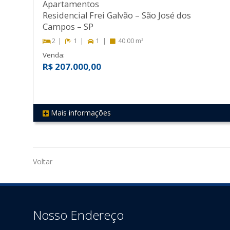
Apartamentos
Residencial Frei Galvão
–
São José dos
Campos
–
SP
2
1
1
40.00 m²
Venda:
R$ 207.000,00
Mais informações
REF 202
Voltar
Nosso Endereço