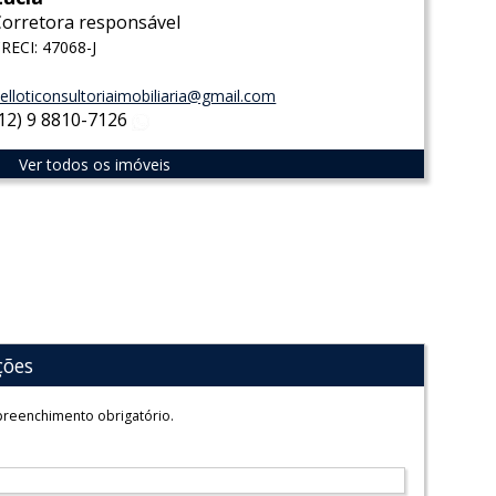
Corretora responsável
RECI: 47068-J
elloticonsultoriaimobiliaria@gmail.com
(12) 9 8810-7126
WhatsApp
Ver todos os imóveis
ções
reenchimento obrigatório.