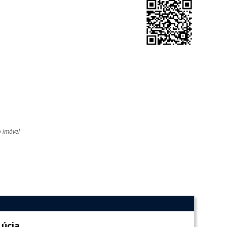
o imóvel
l
Lúcia