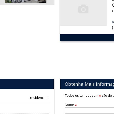
C
b
Obtenha Mais Informa
Todos os campos com
são de p
*
residencial
Nome
*