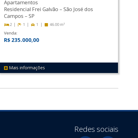
Apartamentos
Residencial Frei Galvão
–
São José dos
Campos
–
SP
2
1
1
46.00 m²
Venda:
R$ 235.000,00
Mais informações
REF 509
Redes sociais