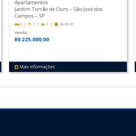
Apartamentos
Jardim Torrão de Ouro
–
São José dos
Campos
–
SP
2
1
1
46.00 m²
Venda:
R$ 225.000,00
Mais informações
REF 278