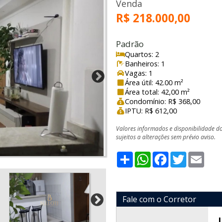
Venda
R$ 218.000,00
Padrão
Quartos: 2
Banheiros: 1
Vagas: 1
Área útil: 42.00 m²
Área total: 42,00 m²
Condomínio: R$ 368,00
IPTU: R$ 612,00
Valores informados e disponibilidade d
sujeitos a alterações sem prévio aviso.
Share
WhatsApp
Facebook
Twitter
Emai
Fale com o Corretor