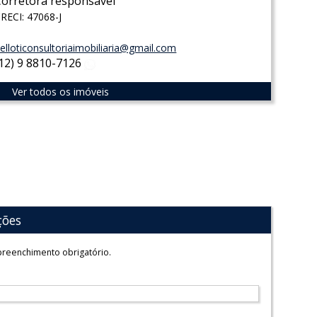
Corretora responsável
RECI: 47068-J
elloticonsultoriaimobiliaria@gmail.com
(12) 9 8810-7126
WhatsApp
Ver todos os imóveis
ções
reenchimento obrigatório.