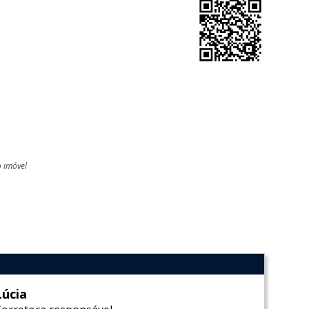
o imóvel
l
Lúcia