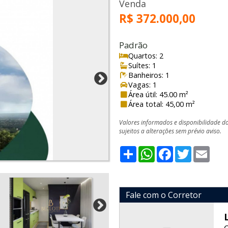
Venda
R$ 372.000,00
Padrão
Quartos: 2
Suítes: 1
Banheiros: 1
Vagas: 1
Área útil: 45.00 m²
Área total: 45,00 m²
Valores informados e disponibilidade d
sujeitos a alterações sem prévio aviso.
Share
WhatsApp
Facebook
Twitter
Emai
Fale com o Corretor