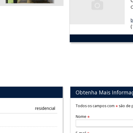
C
b
Obtenha Mais Informa
Todos os campos com
são de p
*
residencial
Nome
*