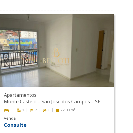
Apartamentos
Monte Castelo
–
São José dos Campos
–
SP
3
1
2
1
72.00 m²
Venda:
Consulte