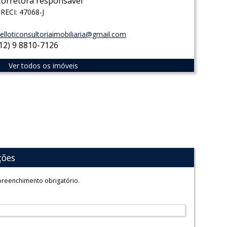
Corretora responsável
RECI: 47068-J
elloticonsultoriaimobiliaria@gmail.com
(12) 9 8810-7126
WhatsApp
Ver todos os imóveis
ções
reenchimento obrigatório.