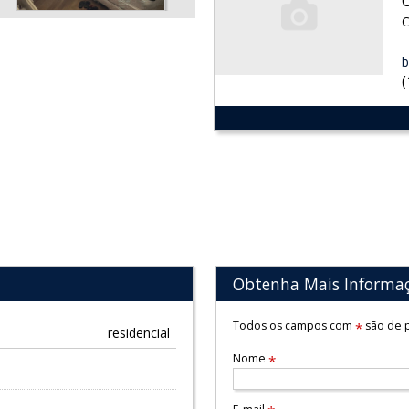
C
b
Obtenha Mais Informa
Todos os campos com
são de p
*
residencial
Nome
*