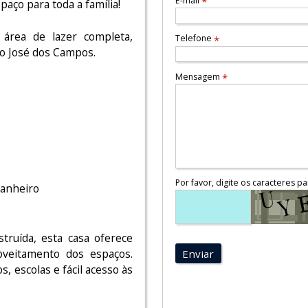
E-mail
*
paço para toda a família!
 área de lazer completa,
Telefone
*
ão José dos Campos.
Mensagem
*
o
Por favor, digite os caracteres pa
banheiro
ruída, esta casa oferece
oveitamento dos espaços.
Enviar
, escolas e fácil acesso às