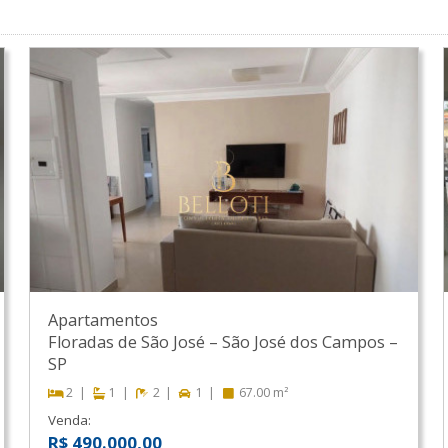
Apartamentos
Floradas de São José
–
São José dos Campos
–
SP
2
1
2
1
67.00 m²
Venda:
R$ 490.000,00