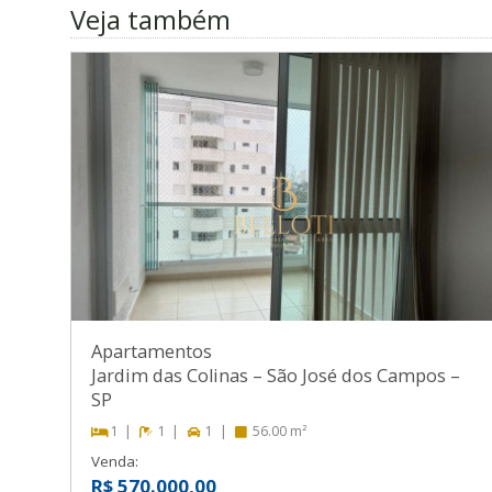
Veja também
Apartamentos
Jardim das Colinas
–
São José dos Campos
–
SP
1
1
1
56.00 m²
Venda:
R$ 570.000,00