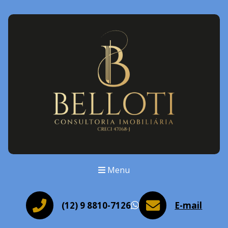
Menu
(12) 9 8810-7126
E-mail
WhatsApp