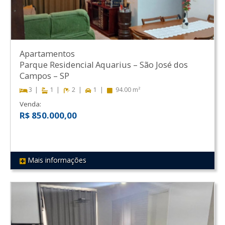
Apartamentos
Parque Residencial Aquarius
–
São José dos
Campos
–
SP
3
1
2
1
94.00 m²
Venda:
R$ 850.000,00
Mais informações
REF 297