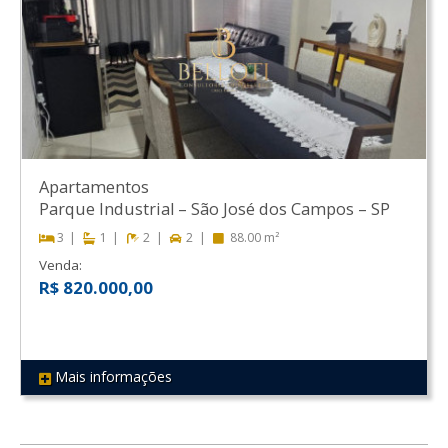
Apartamentos
Parque Industrial
–
São José dos Campos
–
SP
3
1
2
2
88.00 m²
Venda:
R$ 820.000,00
Mais informações
REF 168