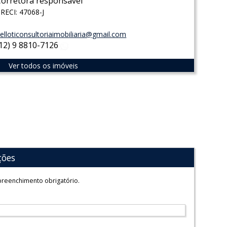
Corretora responsável
RECI: 47068-J
elloticonsultoriaimobiliaria@gmail.com
(12) 9 8810-7126
WhatsApp
Ver todos os imóveis
ções
reenchimento obrigatório.