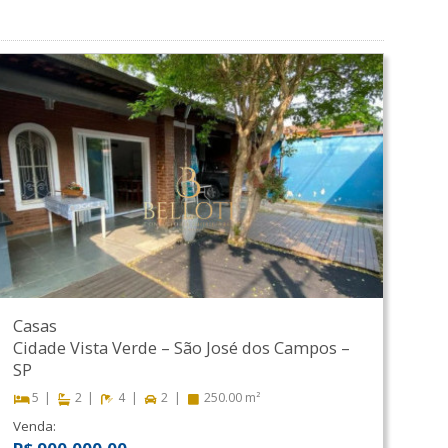
Casas
Cidade Vista Verde
–
São José dos Campos
–
SP
5
2
4
2
250.00 m²
Venda: