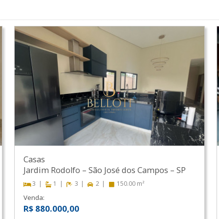
Casas
Jardim Rodolfo
–
São José dos Campos
–
SP
3
1
3
2
150.00 m²
Venda:
R$ 880.000,00