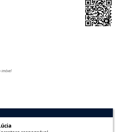
o imóvel
l
Lúcia