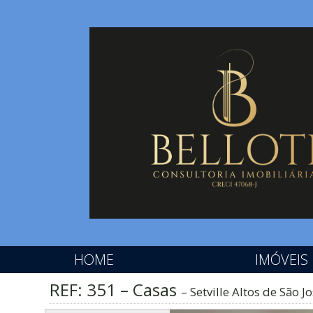
HOME
IMÓVEIS
REF: 351 – Casas
Setville Altos de São J