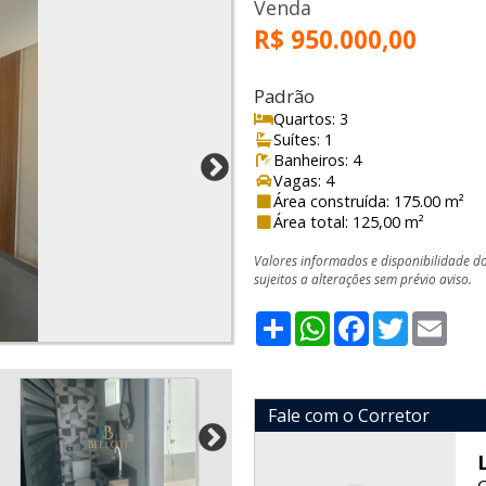
Venda
R$ 950.000,00
Padrão
Quartos: 3
Suítes: 1
Banheiros: 4
Vagas: 4
Área construída: 175.00 m²
Área total: 125,00 m²
Valores informados e disponibilidade d
sujeitos a alterações sem prévio aviso.
Share
WhatsApp
Facebook
Twitter
Emai
Fale com o Corretor