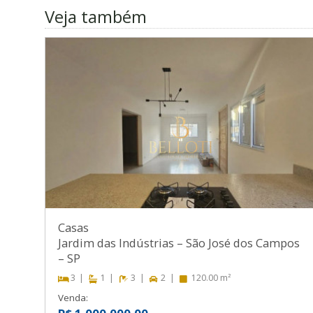
Veja também
Casas
Jardim das Indústrias
–
São José dos Campos
–
SP
3
1
3
2
120.00 m²
Venda: