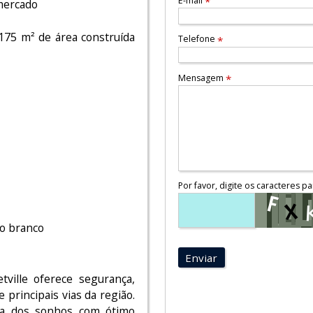
E-mail
*
 mercado
175 m² de área construída
Telefone
*
Mensagem
*
Por favor, digite os caracteres pa
zo branco
Enviar
tville oferece segurança,
e principais vias da região.
sa dos sonhos com ótimo