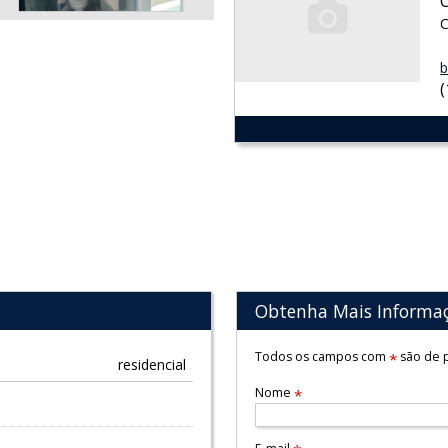
C
b
Obtenha Mais Informa
Todos os campos com
são de p
*
residencial
Nome
*