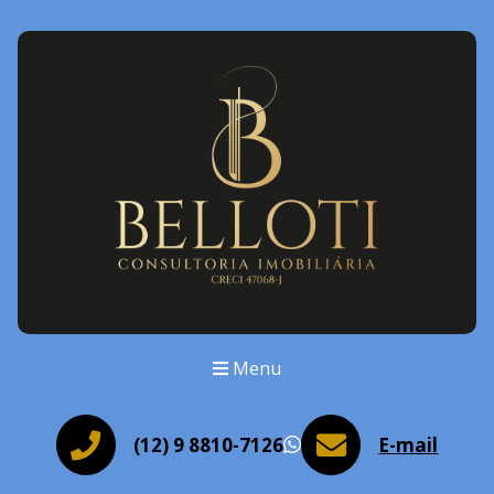
Menu
(12) 9 8810-7126
E-mail
WhatsApp