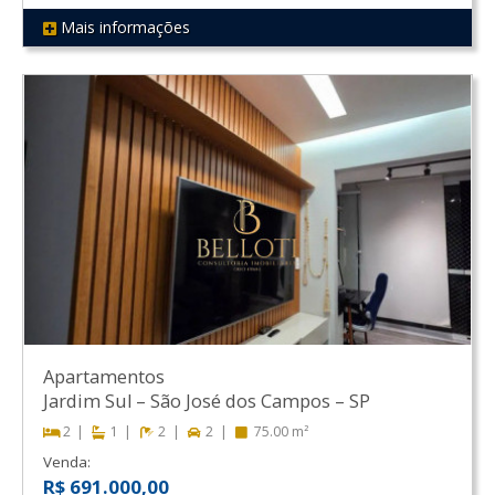
Mais informações
REF 223
Apartamentos
Jardim Sul
–
São José dos Campos
–
SP
2
1
2
2
75.00 m²
Venda:
R$ 691.000,00