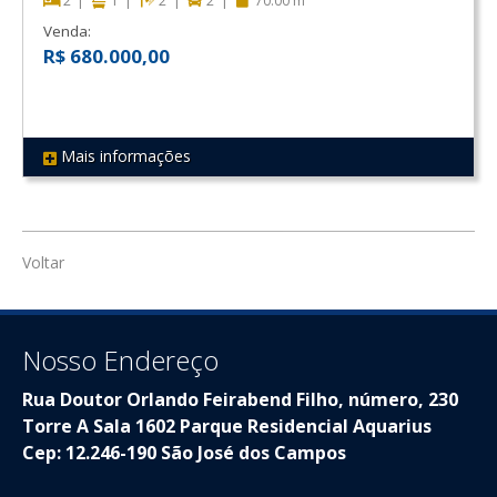
2
1
2
2
70.00 m²
Venda:
R$ 680.000,00
Mais informações
REF 289
Voltar
Nosso Endereço
Rua Doutor Orlando Feirabend Filho, número, 230
Torre A Sala 1602 Parque Residencial Aquarius
Cep: 12.246-190 São José dos Campos