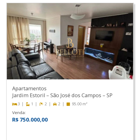
Apartamentos
Jardim Estoril
–
São José dos Campos
–
SP
3
1
2
2
95.00 m²
Venda:
R$ 750.000,00