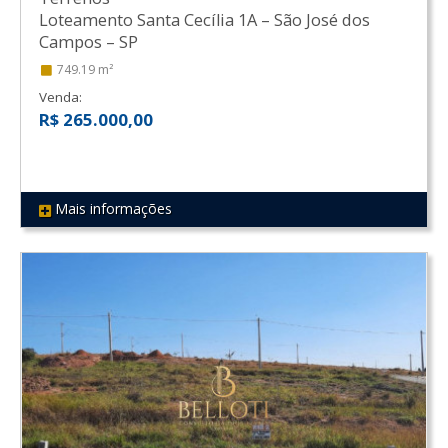
Loteamento Santa Cecília 1A
–
São José dos
Campos
–
SP
749.19 m²
Venda:
R$ 265.000,00
Mais informações
REF 148