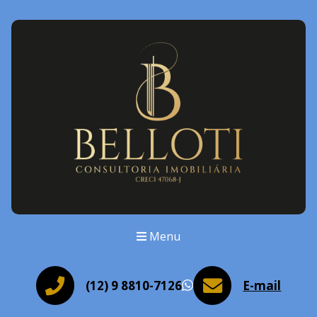
Menu
(12) 9 8810-7126
E-mail
WhatsApp