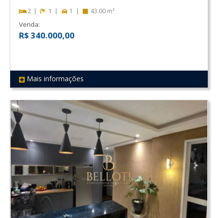
2
1
1
43.00 m²
Venda:
R$ 340.000,00
Mais informações
REF 118