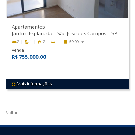
Apartamentos
Jardim Esplanada
–
São José dos Campos
–
SP
2
1
2
1
59.00 m²
Venda:
R$ 755.000,00
Mais informações
REF 177
Voltar