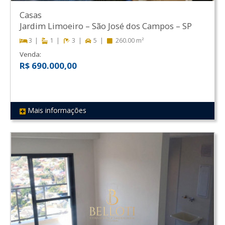
Casas
Jardim Limoeiro
–
São José dos Campos
–
SP
3
1
3
5
260.00 m²
Venda:
R$ 690.000,00
Mais informações
REF 197