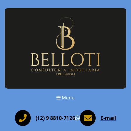
Menu
(12) 9 8810-7126
E-mail
WhatsApp