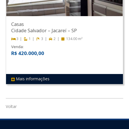
Casas
Cidade Salvador
–
Jacareí
–
SP
3
1
3
2
134.00 m²
Venda:
R$ 420.000,00
Mais informações
REF 480
Voltar