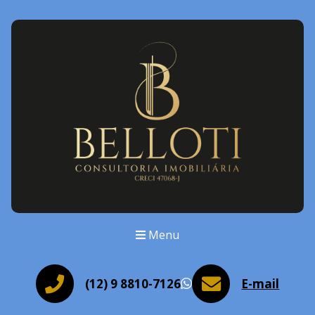
Menu
(12) 9 8810-7126
E-mail
WhatsApp