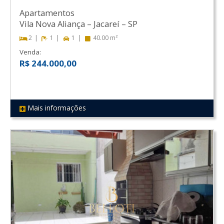
Apartamentos
Vila Nova Aliança
–
Jacareí
–
SP
2
1
1
40.00 m²
Venda:
R$ 244.000,00
Mais informações
REF 218