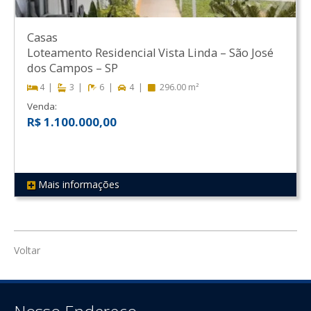
Casas
Loteamento Residencial Vista Linda
–
São José
dos Campos
–
SP
4
3
6
4
296.00 m²
Venda:
R$ 1.100.000,00
Mais informações
REF 242
Voltar