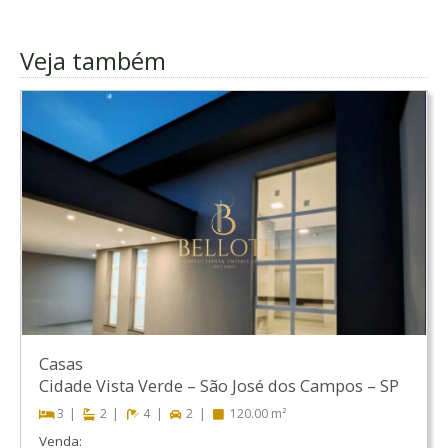
Veja também
Casas
Cidade Vista Verde
–
São José dos Campos
–
SP
3
2
4
2
120.00 m²
Venda: