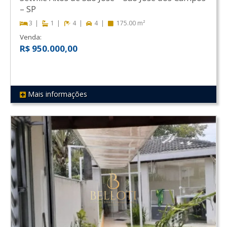
–
SP
3
1
4
4
175.00 m²
Venda:
R$ 950.000,00
Mais informações
REF 351