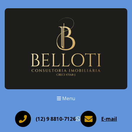
Menu
(12) 9 8810-7126
E-mail
WhatsApp