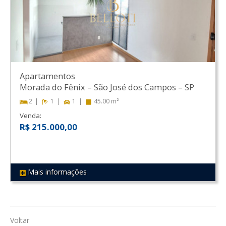
Apartamentos
Morada do Fênix
–
São José dos Campos
–
SP
2
1
1
45.00 m²
Venda:
R$ 215.000,00
Mais informações
REF 53
Voltar