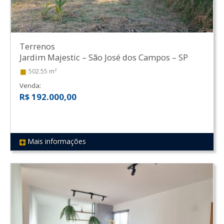
Terrenos
Jardim Majestic
–
São José dos Campos
–
SP
502.55 m²
Venda:
R$ 192.000,00
Mais informações
REF 382