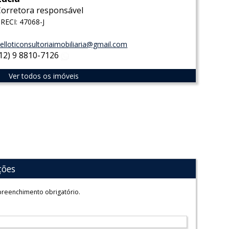
Corretora responsável
RECI: 47068-J
elloticonsultoriaimobiliaria@gmail.com
(12) 9 8810-7126
WhatsApp
Ver todos os imóveis
ções
reenchimento obrigatório.