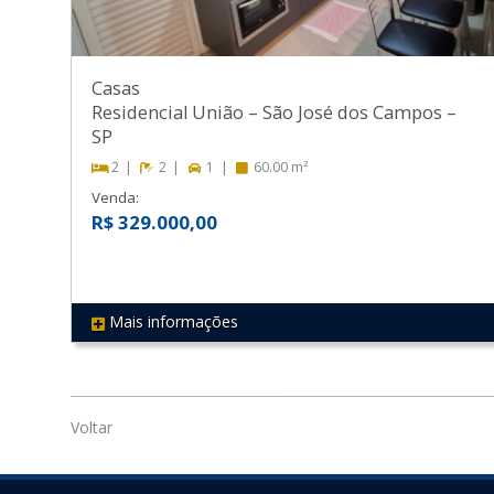
Casas
Residencial União
–
São José dos Campos
–
SP
2
2
1
60.00 m²
Venda:
R$ 329.000,00
Mais informações
REF 290
Voltar