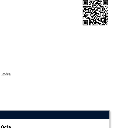
o imóvel
l
Lúcia