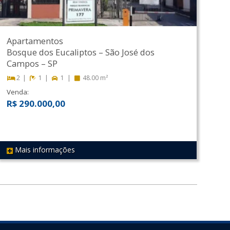
Apartamentos
Bosque dos Eucaliptos
–
São José dos
Campos
–
SP
2
1
1
48.00 m²
Venda:
R$ 290.000,00
Mais informações
REF 524