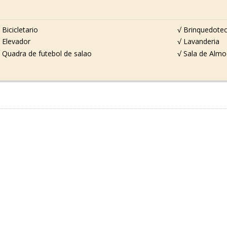
 Bicicletario
√ Brinquedote
 Elevador
√ Lavanderia
 Quadra de futebol de salao
√ Sala de Alm