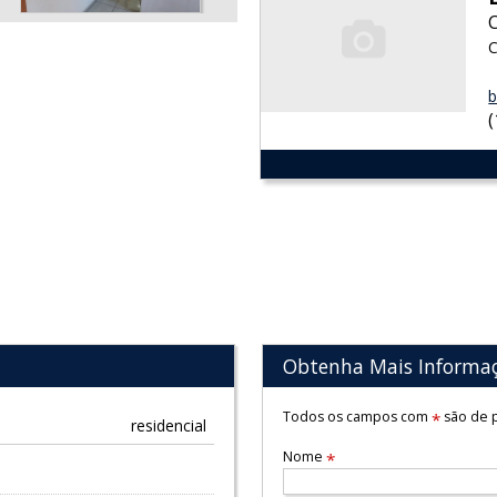
C
b
Obtenha Mais Informa
Todos os campos com
são de p
*
residencial
Nome
*