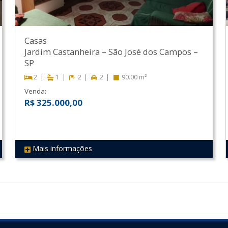
Casas
Jardim Castanheira
–
São José dos Campos
–
SP
2
1
2
2
90.00 m²
Venda:
R$ 325.000,00
Mais informações
REF 249