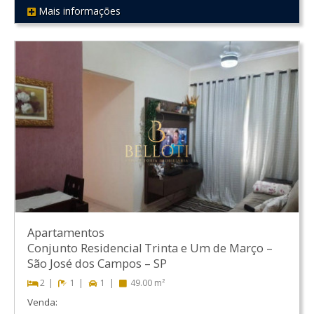
Mais informações
REF 422
Apartamentos
Conjunto Residencial Trinta e Um de Março
–
São José dos Campos
–
SP
2
1
1
49.00 m²
Venda: