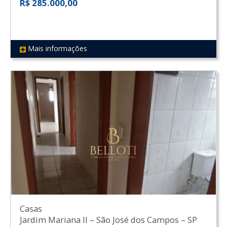
R$ 285.000,00
Mais informações
REF 525
Casas
Jardim Mariana II
–
São José dos Campos
–
SP