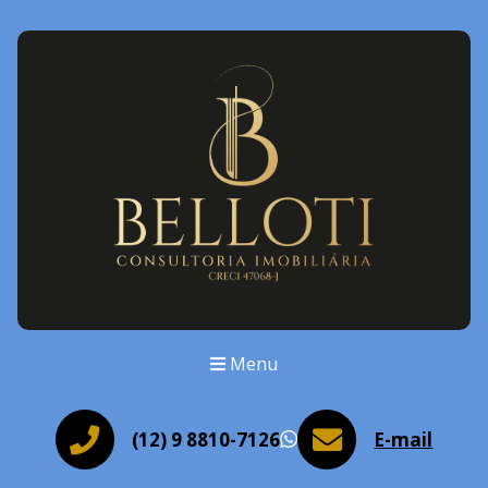
Menu
(12) 9 8810-7126
E-mail
WhatsApp