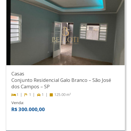
Casas
Conjunto Residencial Galo Branco
–
São José
dos Campos
–
SP
1
1
1
125.00 m²
Venda:
R$ 300.000,00