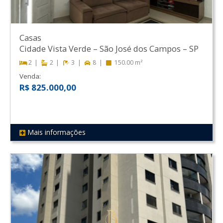
Casas
Cidade Vista Verde
–
São José dos Campos
–
SP
2
2
3
8
150.00 m²
Venda:
R$ 825.000,00
Mais informações
REF 54