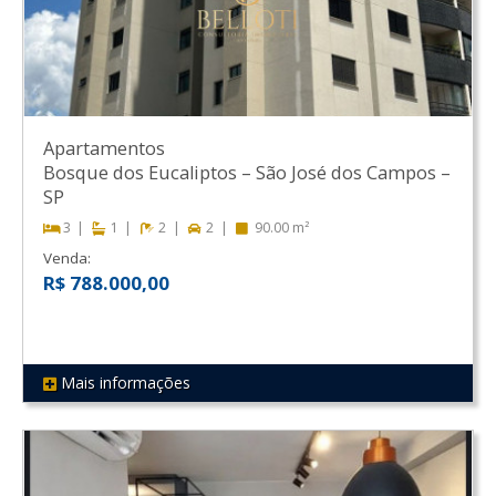
Apartamentos
Bosque dos Eucaliptos
–
São José dos Campos
–
SP
3
1
2
2
90.00 m²
Venda:
R$ 788.000,00
Mais informações
REF 59