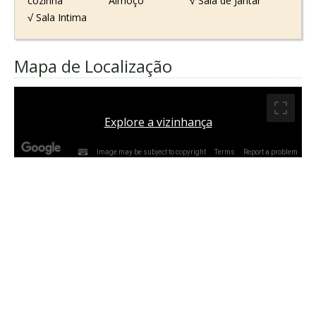
cozinha
Almoço
√ Sala de Jantar
√ Sala Intima
Mapa de Localização
Explore a vizinhança
Image may be subject to copyright
Terms
Report a problem