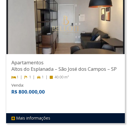
Apartamentos
Altos do Esplanada
–
São José dos Campos
–
SP
1
1
1
40.00 m²
Venda:
R$ 800.000,00
Mais informações
REF 432