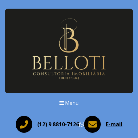
Menu
(12) 9 8810-7126
E-mail
WhatsApp