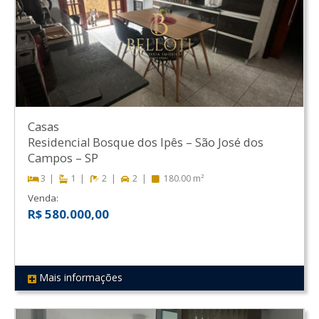
Casas
Residencial Bosque dos Ipês
–
São José dos
Campos
–
SP
3
1
2
2
180.00 m²
Venda:
R$ 580.000,00
Mais informações
REF 445