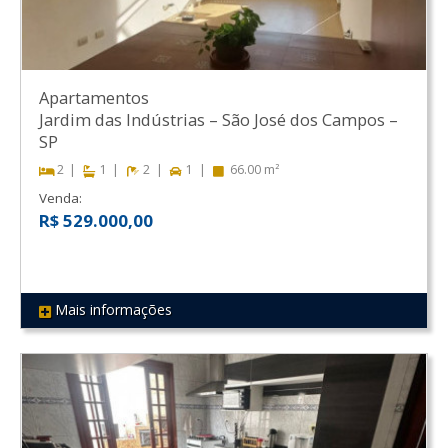
Apartamentos
Jardim das Indústrias
–
São José dos Campos
–
SP
2
1
2
1
66.00 m²
Venda:
R$ 529.000,00
Mais informações
REF 517