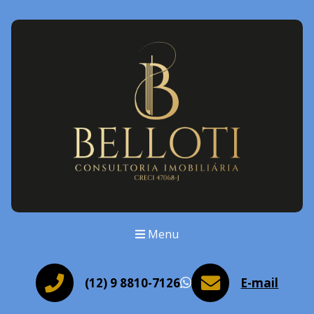
Menu
(12) 9 8810-7126
E-mail
WhatsApp