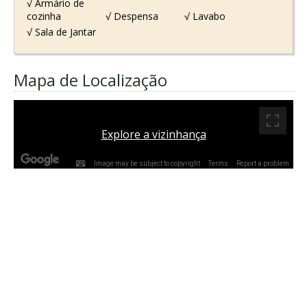
√ Armário de
cozinha
√ Despensa
√ Lavabo
√ Sala de Jantar
Mapa de Localização
Explore a vizinhança
Image may be subject to copyright
Terms
Report a problem