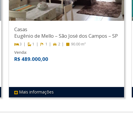
Casas
Eugênio de Mello
–
São José dos Campos
–
SP
3
1
1
2
90.00 m²
Venda:
R$ 489.000,00
Mais informações
REF 433