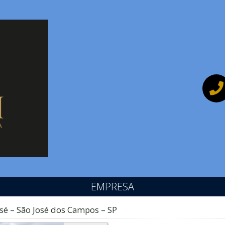
EMPRESA
osé – São José dos Campos – SP