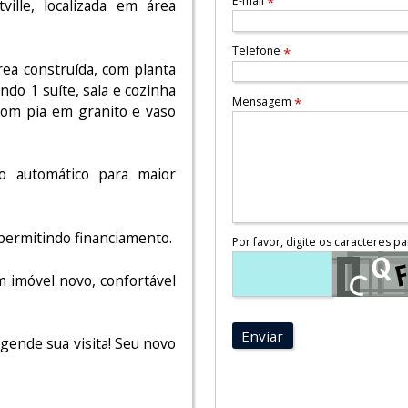
E-mail
*
ille, localizada em área
Telefone
*
ea construída, com planta
do 1 suíte, sala e cozinha
Mensagem
*
com pia em granito e vaso
o automático para maior
permitindo financiamento.
Por favor, digite os caracteres pa
 imóvel novo, confortável
Enviar
gende sua visita! Seu novo