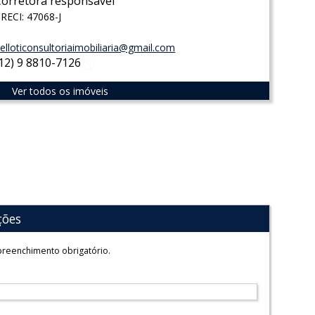
Corretora responsável
RECI: 47068-J
elloticonsultoriaimobiliaria@gmail.com
(12) 9 8810-7126
WhatsApp
Ver todos os imóveis
ções
reenchimento obrigatório.