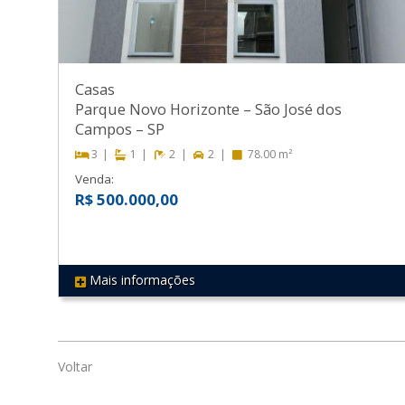
Casas
Parque Novo Horizonte
–
São José dos
Campos
–
SP
3
1
2
2
78.00 m²
Venda:
R$ 500.000,00
Mais informações
REF 493
Voltar