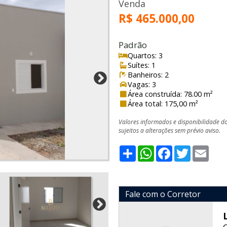
Venda
R$ 465.000,00
Padrão
Quartos: 3
Suítes: 1
Banheiros: 2
Vagas: 3
Área construída: 78.00 m²
Área total: 175,00 m²
Valores informados e disponibilidade d
sujeitos a alterações sem prévio aviso.
Share
WhatsApp
Facebook
Twitter
Emai
Fale com o Corretor