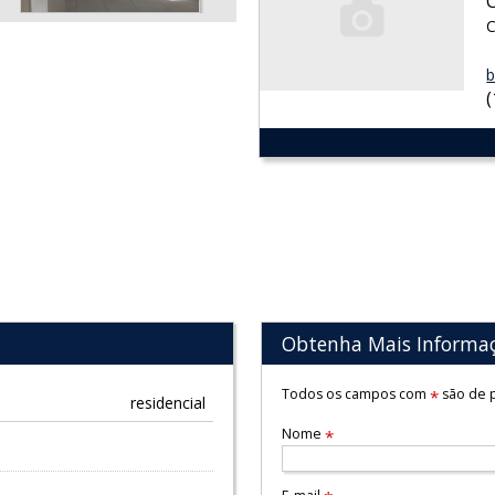
C
b
Obtenha Mais Informa
Todos os campos com
são de p
*
residencial
Nome
*