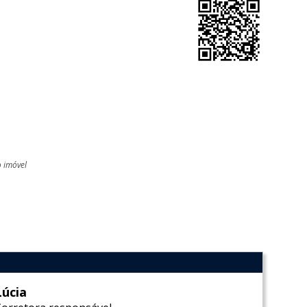
o imóvel
l
Lúcia