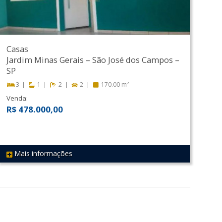
Casas
Jardim Minas Gerais
–
São José dos Campos
–
SP
3
1
2
2
170.00 m²
Venda:
R$ 478.000,00
Mais informações
REF 333