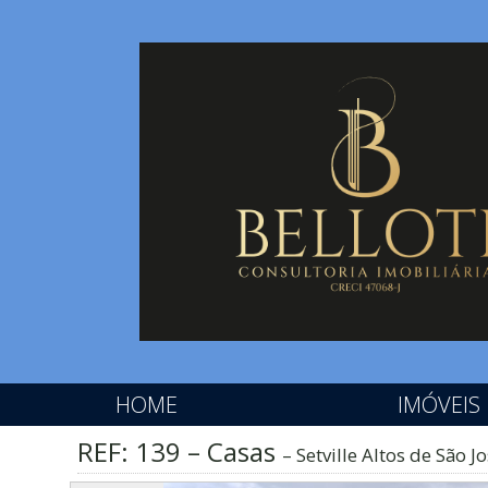
HOME
IMÓVEIS
REF: 139 – Casas
Setville Altos de São J