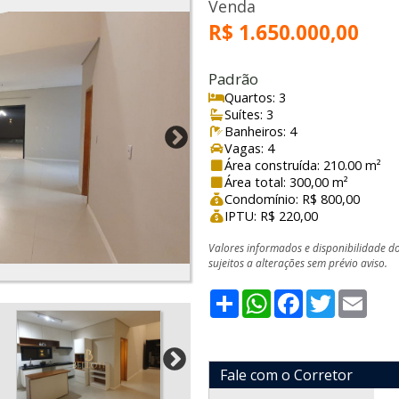
Venda
R$ 1.650.000,00
Padrão
Quartos: 3
Suítes: 3
Banheiros: 4
Vagas: 4
Área construída: 210.00 m²
Área total: 300,00 m²
Condomínio: R$ 800,00
IPTU: R$ 220,00
Valores informados e disponibilidade d
sujeitos a alterações sem prévio aviso.
Share
WhatsApp
Facebook
Twitter
Emai
Fale com o Corretor