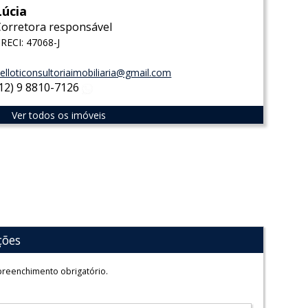
Lúcia
Corretora responsável
RECI: 47068-J
elloticonsultoriaimobiliaria@gmail.com
(12) 9 8810-7126
WhatsApp
Ver todos os imóveis
ções
reenchimento obrigatório.