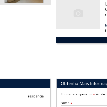
C
b
Obtenha Mais Informa
Todos os campos com
são de p
*
residencial
Nome
*