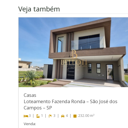
Veja também
Casas
Loteamento Fazenda Ronda
–
São José dos
Campos
–
SP
3
1
3
4
232.00 m²
Venda: