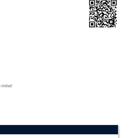
o imóvel
l