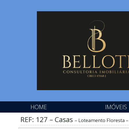
HOME
IMÓVEIS
REF: 127 – Casas
Loteamento Floresta –