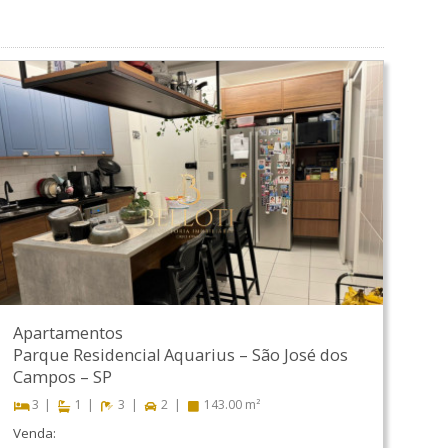
Apartamentos
Parque Residencial Aquarius
–
São José dos
Campos
–
SP
3
1
3
2
143.00 m²
Venda: