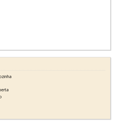
ozinha
erta
o