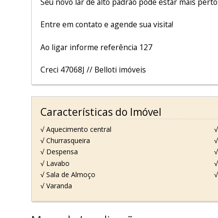
Seu novo lar de alto padrão pode estar mais perto
Entre em contato e agende sua visita!
Ao ligar informe referência 127
Creci 47068J // Belloti imóveis
Características do Imóvel
√ Aquecimento central
√
√ Churrasqueira
√
√ Despensa
√
√ Lavabo
√
√ Sala de Almoço
√
√ Varanda