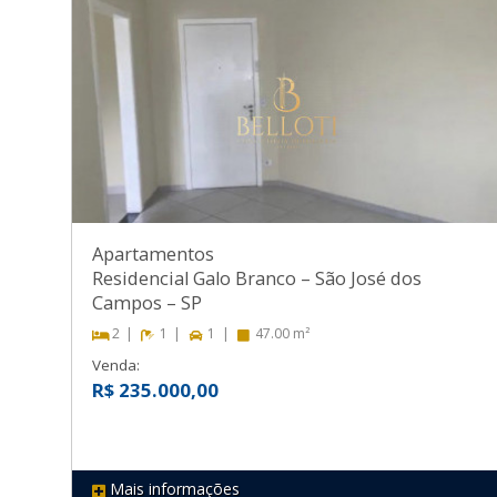
Apartamentos
Residencial Galo Branco
–
São José dos
Campos
–
SP
2
1
1
47.00 m²
Venda:
R$ 235.000,00
Mais informações
REF 492