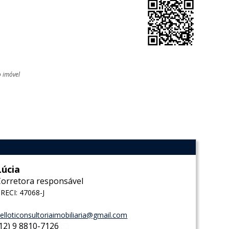
o imóvel
l
Lúcia
Corretora responsável
RECI: 47068-J
elloticonsultoriaimobiliaria@gmail.com
(12) 9 8810-7126
WhatsApp