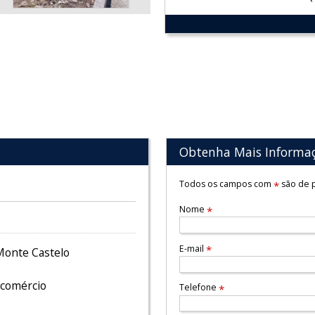
Obtenha Mais Informa
Todos os campos com
são de p
*
Nome
*
E-mail
*
Monte Castelo
 comércio
Telefone
*