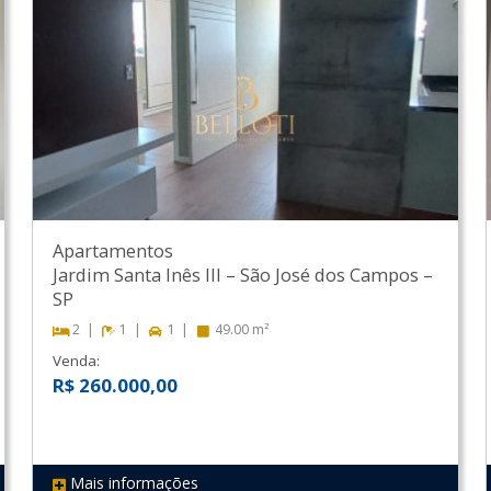
Apartamentos
Jardim Santa Inês III
–
São José dos Campos
–
SP
2
1
1
49.00 m²
Venda:
R$ 260.000,00
Mais informações
REF 149