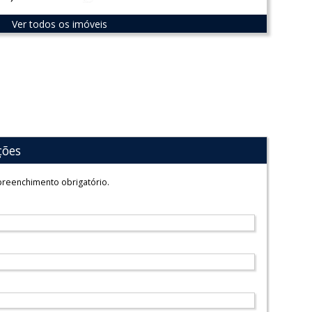
Ver todos os imóveis
ções
reenchimento obrigatório.