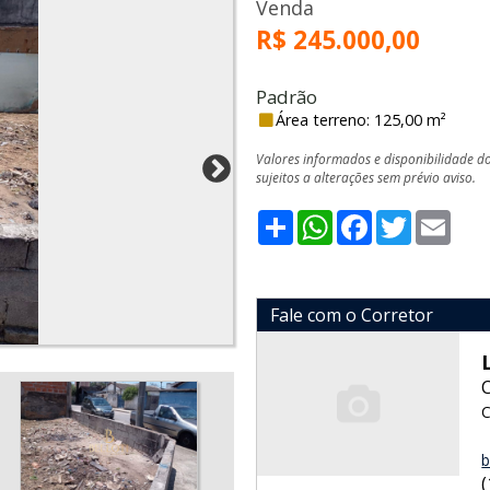
Venda
R$ 245.000,00
Padrão
Área terreno: 125,00 m²
Valores informados e disponibilidade d
sujeitos a alterações sem prévio aviso.
Share
WhatsApp
Facebook
Twitter
Emai
Fale com o Corretor
C
b