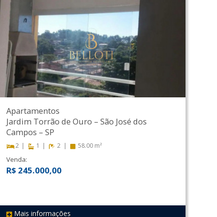
Apartamentos
Jardim Torrão de Ouro
–
São José dos
Campos
–
SP
2
1
2
58.00 m²
Venda:
R$ 245.000,00
Mais informações
REF 224